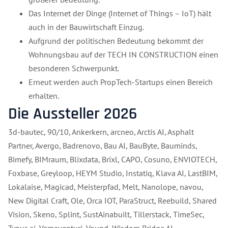
Das Internet der Dinge (Internet of Things – IoT) hält
auch in der Bauwirtschaft Einzug.
Aufgrund der politischen Bedeutung bekommt der
Wohnungsbau auf der TECH IN CONSTRUCTION einen
besonderen Schwerpunkt.
Erneut werden auch PropTech-Startups einen Bereich
erhalten.
Die Aussteller 2026
3d-bautec, 90/10, Ankerkern, arcneo, Arctis AI, Asphalt
Partner, Avergo, Badrenovo, Bau AI, BauByte, Bauminds,
Bimefy, BIMraum, Blixdata, Brixl, CAPO, Cosuno, ENVIOTECH,
Foxbase, Greyloop, HEYM Studio, Instatiq, Klava AI, LastBIM,
Lokalaise, Magicad, Meisterpfad, Melt, Nanolope, navou,
New Digital Craft, Ole, Orca IOT, ParaStruct, Reebuild, Shared
Vision, Skeno, Splint, SustAinabuilt, Tillerstack, TimeSec,
Typus.ai, Vemaventuri, Vound, Wisdom Bridge AI