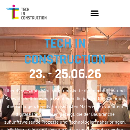
TECH IN
CONSTRUCTION
23. - 25.06.26
Über die gesamte Wertschöpfungskette der Immobilien- und
Bauwirtschaft hinweg präsentieren die jungen Unternehmen
ihre Lösungen. Bereits zum sechsten Mal werden vor allem
digitale Innovationen gezeigt, die der Baubranche
zukunftsweisende Prozesse und Technologien näher bringen.
Mit Networking und dem Austausch untereinander werden