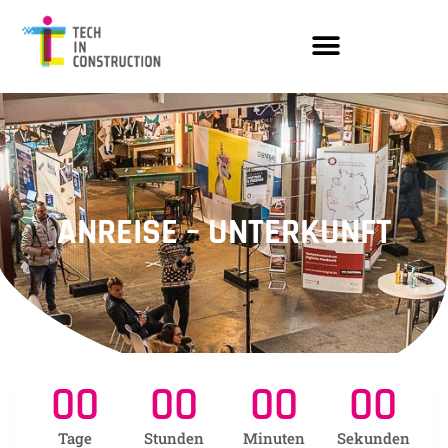
ANREISE – UNTERKUNFT
00
00
00
00
Tage
Stunden
Minuten
Sekunden