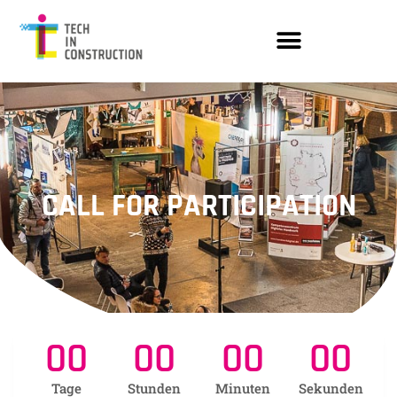
CALL FOR PARTICIPATION
00
00
00
00
Tage
Stunden
Minuten
Sekunden